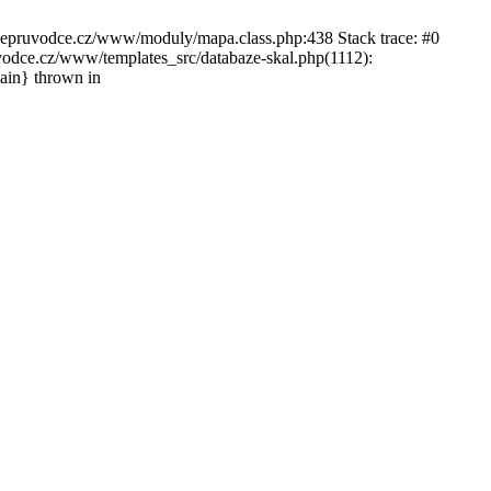
ckepruvodce.cz/www/moduly/mapa.class.php:438 Stack trace: #0
ce.cz/www/templates_src/databaze-skal.php(1112):
in} thrown in