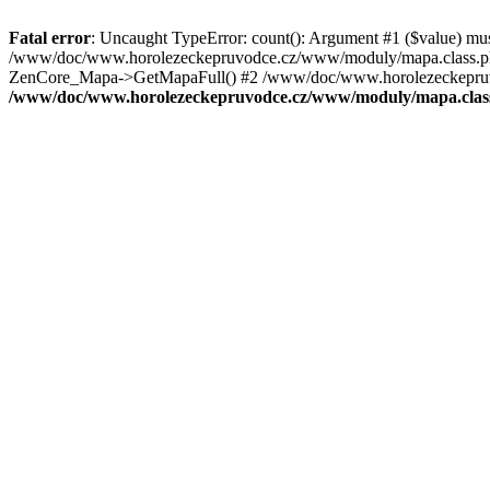
Fatal error
: Uncaught TypeError: count(): Argument #1 ($value) mu
/www/doc/www.horolezeckepruvodce.cz/www/moduly/mapa.class.ph
ZenCore_Mapa->GetMapaFull() #2 /www/doc/www.horolezeckepruvod
/www/doc/www.horolezeckepruvodce.cz/www/moduly/mapa.clas