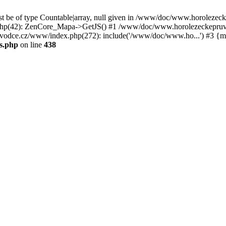
st be of type Countable|array, null given in /www/doc/www.horoleze
p(42): ZenCore_Mapa->GetJS() #1 /www/doc/www.horolezeckepruvod
ce.cz/www/index.php(272): include('/www/doc/www.ho...') #3 {ma
s.php
on line
438