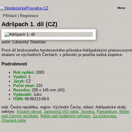
Menu
Přihlásit
|
Registrace
Adršpach 1. díl (CZ)
autor: Lukavský Stanislav
První díl brožovaného horolezeckého průvodce Adršpašskými pískovcovými
skalami ve východních Čechách, v průvodci je použita saská stupnice.
Podrobnosti
Rok vydání:
2003
Vydání:
1
Jazyk:
CZ
Počet stran:
232
Rozměry:
205 x 145 mm (A5)
Vydavatel:
Juko
ISBN:
80-86213-09-9
stát: Česká republika, region: Východní Čechy, oblast: Adršpašské skály
sektory:
Vstupní obvod
,
Janovická Vlčí rokle
,
Jezerka
,
Panoptikum
,
Rokle
nad Černým jezírkem
,
Rokle nad Spáleným mlýnem
,
Za pískovnou
,
Ztracená rokle