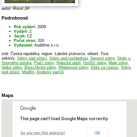
autor: Rosol Jiří
Podrobnosti
Rok vydání:
2009
Vydání:
2
Jazyk:
CZ
Počet stran:
310
Vydavatel:
Auditline s.r.o.
stát: Česká republika, region: Labské pískovce, oblast: Tisá
sektory:
Stěny nad silnicí
,
Stěny pod rozhlednou
,
Severní stěny
,
Skály u
Sporného potoka
,
Ptačí stěny
,
Rájecké údolí
,
Ostříží stěny
,
Malé stěny
,
Velké stěny
,
Bürschlické stěny
,
Hřebenové stěny
,
Věže za cestou
,
Stěny
pod silnicí
,
Modřín
,
Anglický parčík
Mapa
This page can't load Google Maps correctly.
OK
Do you own this website?