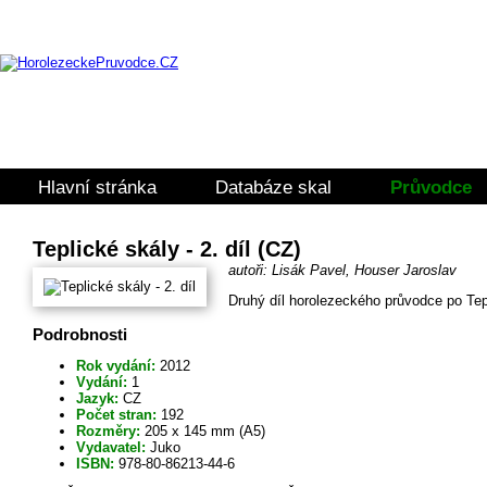
Hlavní stránka
Databáze skal
Průvodce
Teplické skály - 2. díl (CZ)
autoři: Lisák Pavel, Houser Jaroslav
Druhý díl horolezeckého průvodce po Tep
Podrobnosti
Rok vydání:
2012
Vydání:
1
Jazyk:
CZ
Počet stran:
192
Rozměry:
205 x 145 mm (A5)
Vydavatel:
Juko
ISBN:
978-80-86213-44-6