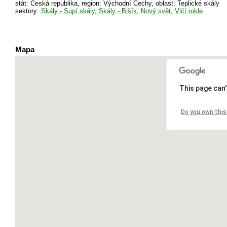
stát: Česká republika, region: Východní Čechy, oblast: Teplické skály
sektory:
Skály - Supí skály
,
Skály - Bišík
,
Nový svět
,
Vlčí rokle
Mapa
This page can'
Do you own this